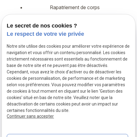
Rapatriement de corps
Démarches administratives
Le secret de nos cookies ?
Assurance décès
Le respect de votre vie privée
Notre site utilise des cookies pour améliorer votre expérience de
Siret :
navigation et vous offrir un contenu personnalisé. Les cookies
Mentions légales
82424645800015
strictement nécessaires sont essentiels au fonctionnement de
base de notre site et ne peuvent pas être désactivés.
Cependant, vous avez le choix d'activer ou de désactiver les
Politique de
cookies de personnalisation, de performance et de marketing
confidentialité
selon vos préférences. Vous pouvez modifier vos paramètres
de cookies à tout moment en cliquant sur le lien 'Gestion des
Gestion
Plan du
cookies' situé en bas de notre site. Veuillez noter que la
des
site
désactivation de certains cookies peut avoir un impact sur
certaines fonctionnalités du site.
cookies
Continuer sans accepter