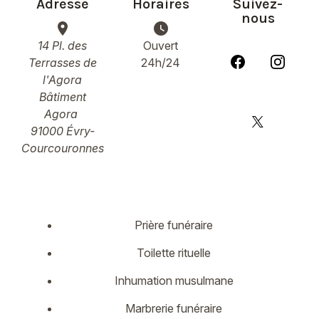
Adresse
Horaires
Suivez-
nous
place
watch_later
14 Pl. des
Ouvert
Terrasses de
24h/24
l'Agora
Bâtiment
Agora
91000 Évry-
Courcouronnes
Prière funéraire
Toilette rituelle
Inhumation musulmane
Marbrerie funéraire