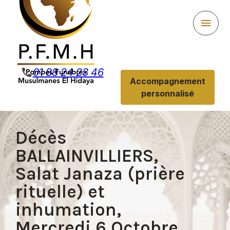
Panneau de gestion des cookies
menu
phone
01 88 24 23 46
Accompagnement
personnalisé
Décès
BALLAINVILLIERS,
Salat Janaza (prière
rituelle) et
inhumation,
Mercredi 6 Octobre