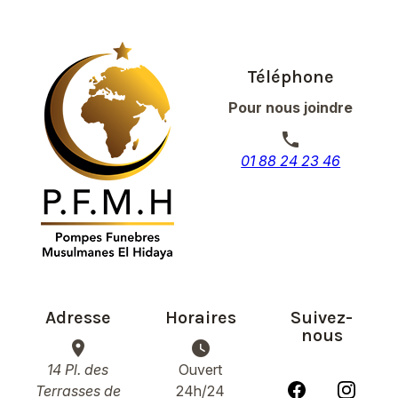
Téléphone
Pour nous joindre
phone
01 88 24 23 46
Adresse
Horaires
Suivez-
nous
place
watch_later
14 Pl. des
Ouvert
Terrasses de
24h/24