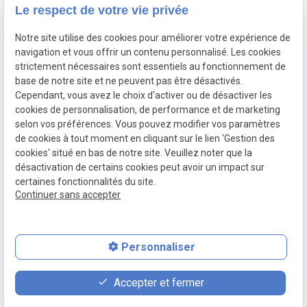
Assurance décès
Le respect de votre vie privée
Notre site utilise des cookies pour améliorer votre expérience de
Siret :
navigation et vous offrir un contenu personnalisé. Les cookies
Mentions légales
82424645800015
strictement nécessaires sont essentiels au fonctionnement de
base de notre site et ne peuvent pas être désactivés.
Cependant, vous avez le choix d'activer ou de désactiver les
Politique de
cookies de personnalisation, de performance et de marketing
confidentialité
selon vos préférences. Vous pouvez modifier vos paramètres
de cookies à tout moment en cliquant sur le lien 'Gestion des
Gestion
Plan du
cookies' situé en bas de notre site. Veuillez noter que la
des
site
désactivation de certains cookies peut avoir un impact sur
certaines fonctionnalités du site.
cookies
Continuer sans accepter
Personnaliser
feed
contact_page
phone
Accepter et fermer
Devis
Contact
01 88 24 23 46