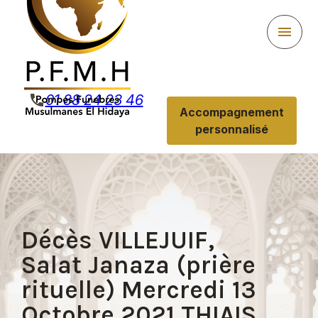
Panneau de gestion des cookies
menu
phone
01 88 24 23 46
Accompagnement
personnalisé
Décès VILLEJUIF,
Salat Janaza (prière
rituelle) Mercredi 13
Octobre 2021,THIAIS