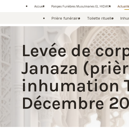
Panneau de gestion des cookies
Accueil
Pompes Funèbres Musulmanes EL HIDAYA
Actualit
Prière funéraire
Toilette rituelle
Inhu
Levée de cor
Janaza (prièr
inhumation T
Décembre 2