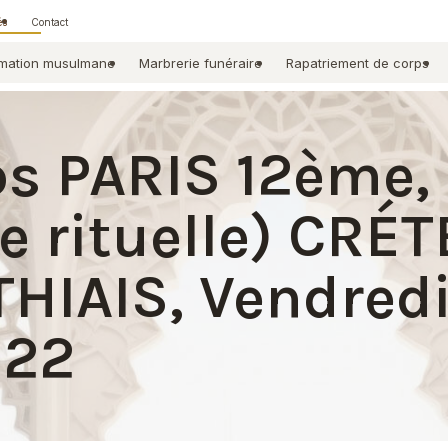
és
Contact
mation musulmane
Marbrerie funéraire
Rapatriement de corps
ps PARIS 12ème,
e rituelle) CRÉT
HIAIS, Vendred
022