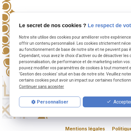
Téléphone
Le secret de nos cookies ?
Le respect de vot
Pour nous joindre
Notre site utilise des cookies pour améliorer votre expérienc
phone
01 88 24 23 46
offrir un contenu personnalisé. Les cookies strictement néce
au fonctionnement de base de notre site et ne peuvent pas ê
Cependant, vous avez le choix d'activer ou de désactiver les 
personnalisation, de performance et de marketing selon vos
pouvez modifier vos paramètres de cookies à tout moment en 
'Gestion des cookies' situé en bas de notre site. Veuillez note
certains cookies peut avoir un impact sur certaines fonctionna
Continuer sans accepter
Accepter
Personnaliser
Prière funéraire
Toilette rituelle
Inh
Mentions légales
Politiqu