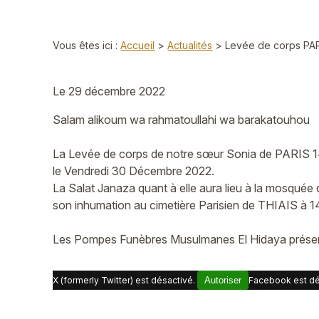
Vous êtes ici :
Accueil
>
Actualités
> Levée de corps PARI
Le
29 décembre 2022
Salam alikoum wa rahmatoullahi wa barakatouhou
La Levée de corps de notre sœur Sonia de PARIS 14
le Vendredi 30 Décembre 2022.
La Salat Janaza quant à elle aura lieu à la mosqué
son inhumation au cimetière Parisien de THIAIS à 
Les Pompes Funèbres Musulmanes El Hidaya présente
X (formerly Twitter) est désactivé.
Autoriser
Facebook est dé