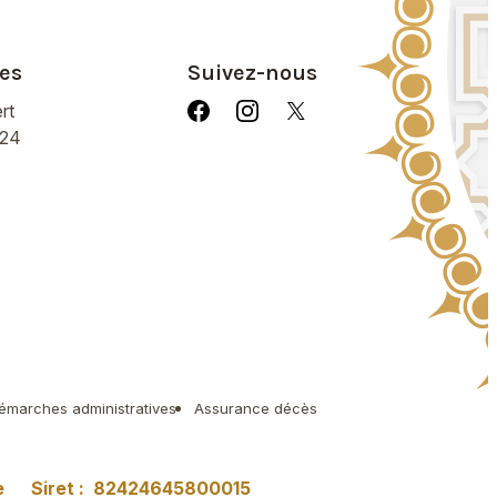
es
Suivez-nous
rt
/24
émarches administratives
Assurance décès
e
Siret :
82424645800015