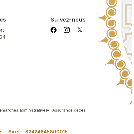
es
Suivez-nous
rt
/24
émarches administratives
Assurance décès
e
Siret :
82424645800015