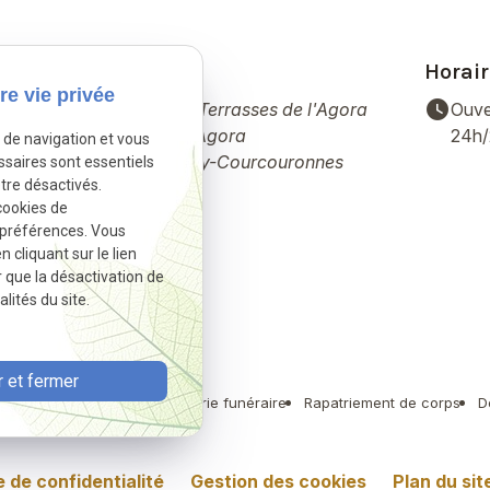
Adresse
Horair
re vie privée
place
watch_later
14 Pl. des Terrasses de l'Agora
Ouve
Bâtiment Agora
24h
e de navigation et vous
91000 Évry-Courcouronnes
ssaires sont essentiels
tre désactivés.
cookies de
 préférences. Vous
cliquant sur le lien
r que la désactivation de
lités du site.
 et fermer
umation musulmane
Marbrerie funéraire
Rapatriement de corps
D
e de confidentialité
Gestion des cookies
Plan du sit