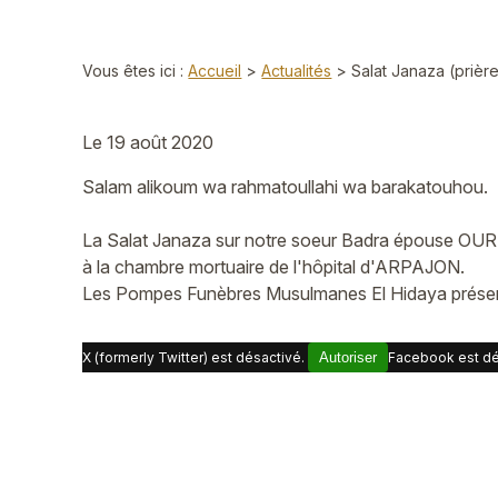
Vous êtes ici :
Accueil
>
Actualités
> Salat Janaza (prière
Le
19 août 2020
Salam alikoum wa rahmatoullahi wa barakatouhou.
La Salat Janaza sur notre soeur Badra épouse OU
à la chambre mortuaire de l'hôpital d'ARPAJON.
Les Pompes Funèbres Musulmanes El Hidaya présente
X (formerly Twitter) est désactivé.
Autoriser
Facebook est dé