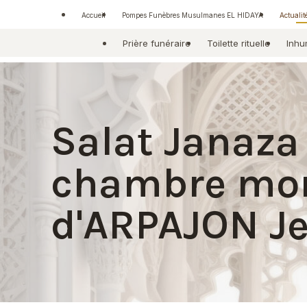
Panneau de gestion des cookies
Accueil
Pompes Funèbres Musulmanes EL HIDAYA
Actualit
Prière funéraire
Toilette rituelle
Inhu
Salat Janaza 
chambre mort
d'ARPAJON Je