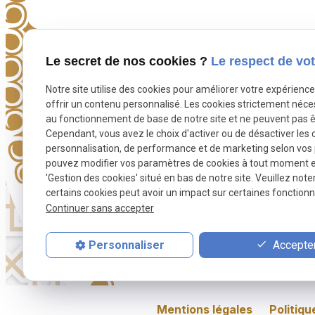
Téléphone
Le secret de nos cookies ?
Le respect de vot
Pour nous joindre
Notre site utilise des cookies pour améliorer votre expérienc
phone
01 88 24 23 46
offrir un contenu personnalisé. Les cookies strictement néce
au fonctionnement de base de notre site et ne peuvent pas ê
Cependant, vous avez le choix d'activer ou de désactiver les 
personnalisation, de performance et de marketing selon vos
pouvez modifier vos paramètres de cookies à tout moment en 
'Gestion des cookies' situé en bas de notre site. Veuillez note
certains cookies peut avoir un impact sur certaines fonctionna
Continuer sans accepter
Accepter
Personnaliser
Prière funéraire
Toilette rituelle
Inh
Mentions légales
Politiqu