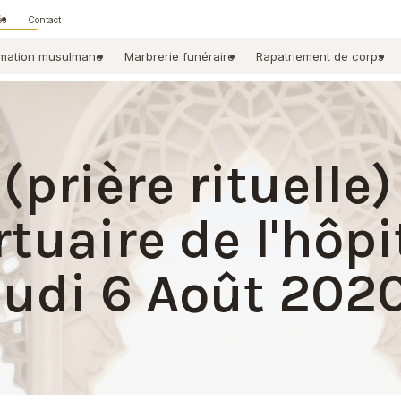
és
Contact
mation musulmane
Marbrerie funéraire
Rapatriement de corps
(prière rituelle)
uaire de l'hôpi
udi 6 Août 202