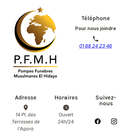
Téléphone
Pour nous joindre
phone
01 88 24 23 46
Adresse
Horaires
Suivez-
nous
place
watch_later
14 Pl. des
Ouvert
Terrasses de
24h/24
l'Agora