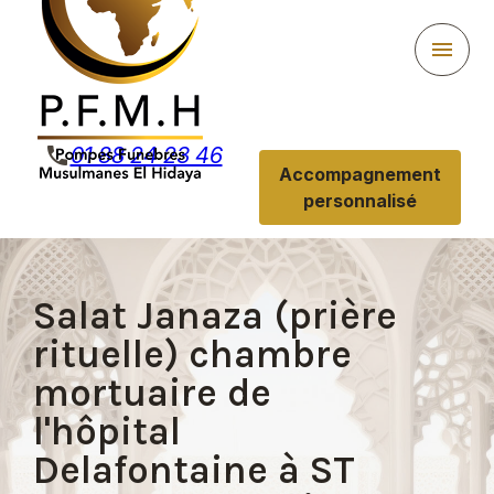
Panneau de gestion des cookies
menu
phone
01 88 24 23 46
Accompagnement
personnalisé
Salat Janaza (prière
rituelle) chambre
mortuaire de
l'hôpital
Delafontaine à ST