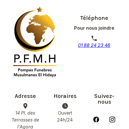
Téléphone
Pour nous joindre
phone
01 88 24 23 46
Adresse
Horaires
Suivez-
nous
place
watch_later
14 Pl. des
Ouvert
Terrasses de
24h/24
l'Agora