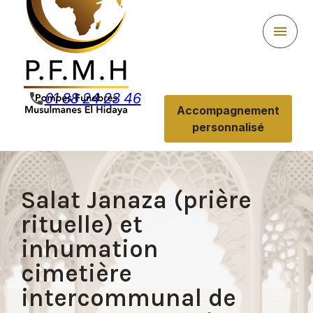
Panneau de gestion des cookies
menu
phone
01 88 24 23 46
Accompagnement
personnalisé
Salat Janaza (prière
rituelle) et
inhumation
cimetière
intercommunal de