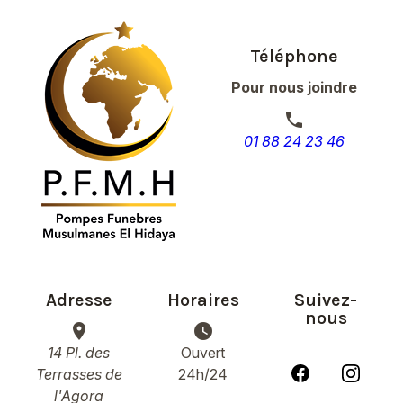
Téléphone
Pour nous joindre
phone
01 88 24 23 46
Adresse
Horaires
Suivez-
nous
place
watch_later
14 Pl. des
Ouvert
Terrasses de
24h/24
l'Agora