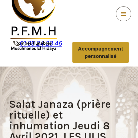
Panneau de gestion des cookies
menu
phone
01 88 24 23 46
Accompagnement
personnalisé
Salat Janaza (prière
rituelle) et
inhumation Jeudi 8
Avril 2021, LES ULIS