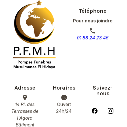
Téléphone
Pour nous joindre
phone
01 88 24 23 46
Adresse
Horaires
Suivez-
nous
place
watch_later
14 Pl. des
Ouvert
Terrasses de
24h/24
l'Agora
Bâtiment