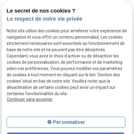
Démarches administratives
Le secret de nos cookies ?
Assurance décès
Le respect de votre vie privée
Notre site utilise des cookies pour améliorer votre expérience de
Siret :
navigation et vous offrir un contenu personnalisé. Les cookies
Mentions légales
82424645800015
strictement nécessaires sont essentiels au fonctionnement de
base de notre site et ne peuvent pas être désactivés.
Cependant, vous avez le choix d'activer ou de désactiver les
Politique de
cookies de personnalisation, de performance et de marketing
confidentialité
selon vos préférences. Vous pouvez modifier vos paramètres
de cookies à tout moment en cliquant sur le lien 'Gestion des
Gestion
Plan du
cookies' situé en bas de notre site. Veuillez noter que la
des
site
désactivation de certains cookies peut avoir un impact sur
certaines fonctionnalités du site.
cookies
Continuer sans accepter
Personnaliser