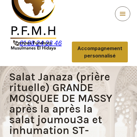
Panneau de gestion des cookies
menu
phone
01 88 24 23 46
Accompagnement
personnalisé
Salat Janaza (prière
rituelle) GRANDE
MOSQUEE DE MASSY
après la après la
salat joumou3a et
inhumation ST-