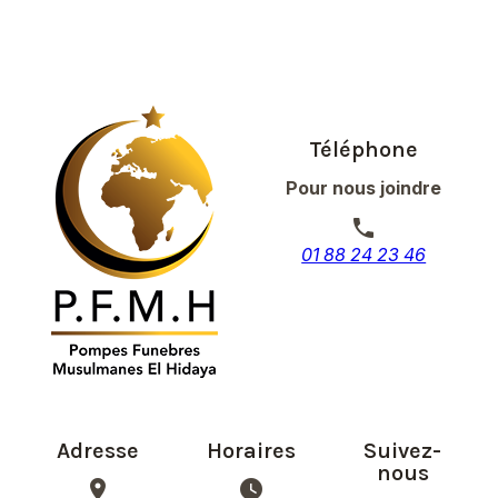
Téléphone
Pour nous joindre
phone
01 88 24 23 46
Adresse
Horaires
Suivez-
nous
place
watch_later