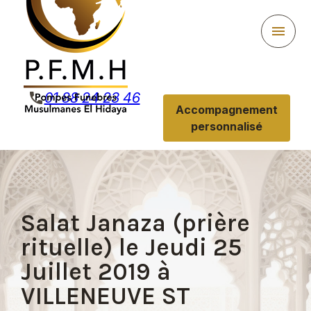
Panneau de gestion des cookies
menu
phone
01 88 24 23 46
Accompagnement
personnalisé
Salat Janaza (prière
rituelle) le Jeudi 25
Juillet 2019 à
VILLENEUVE ST