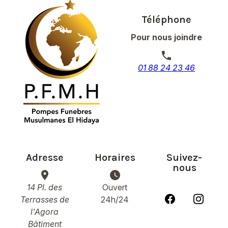
Téléphone
Pour nous joindre
phone
01 88 24 23 46
Adresse
Horaires
Suivez-
nous
place
watch_later
14 Pl. des
Ouvert
Terrasses de
24h/24
l'Agora
Bâtiment