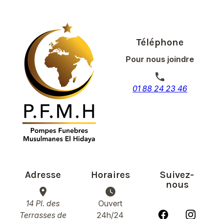
Téléphone
Pour nous joindre
phone
01 88 24 23 46
Adresse
Horaires
Suivez-
nous
place
watch_later
14 Pl. des
Ouvert
Terrasses de
24h/24