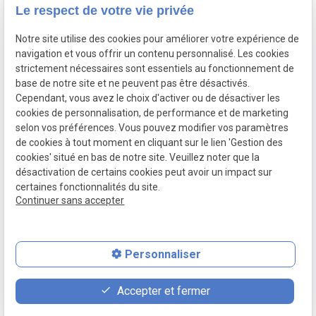
Assurance décès
Le respect de votre vie privée
Notre site utilise des cookies pour améliorer votre expérience de
Siret :
navigation et vous offrir un contenu personnalisé. Les cookies
Mentions légales
82424645800015
strictement nécessaires sont essentiels au fonctionnement de
base de notre site et ne peuvent pas être désactivés.
Cependant, vous avez le choix d'activer ou de désactiver les
Politique de
cookies de personnalisation, de performance et de marketing
confidentialité
selon vos préférences. Vous pouvez modifier vos paramètres
de cookies à tout moment en cliquant sur le lien 'Gestion des
Gestion
Plan du
cookies' situé en bas de notre site. Veuillez noter que la
des
site
désactivation de certains cookies peut avoir un impact sur
certaines fonctionnalités du site.
cookies
Continuer sans accepter
Personnaliser
feed
contact_page
phone
Accepter et fermer
Devis
Contact
01 88 24 23 46