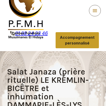
Panneau de gestion des cookies
menu
phone
01 88 24 23 46
Accompagnement
personnalisé
Salat Janaza (prière
rituelle) LE KRÉMLIN-
BICÊTRE et
inhumation
DAMMARIE-LÈS-LYS,