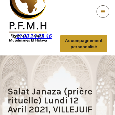
Panneau de gestion des cookies
menu
phone
01 88 24 23 46
Accompagnement
personnalisé
Salat Janaza (prière
rituelle) Lundi 12
Avril 2021, VILLEJUIF