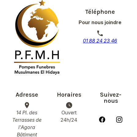
Téléphone
Pour nous joindre
phone
01 88 24 23 46
Adresse
Horaires
Suivez-
nous
place
watch_later
14 Pl. des
Ouvert
Terrasses de
24h/24
l'Agora
Bâtiment