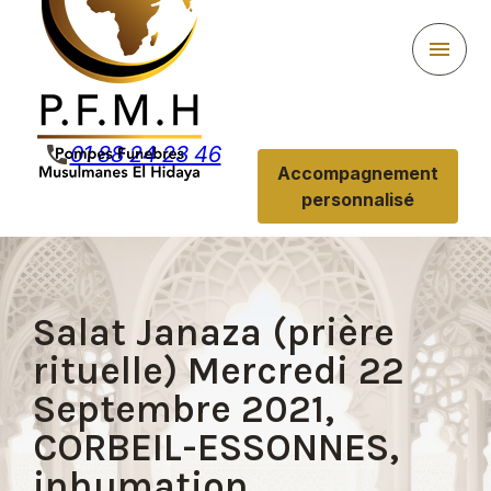
Panneau de gestion des cookies
menu
phone
01 88 24 23 46
Accompagnement
personnalisé
Salat Janaza (prière
rituelle) Mercredi 22
Septembre 2021,
CORBEIL-ESSONNES,
inhumation