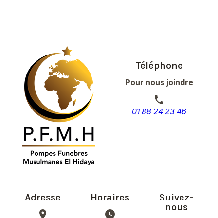
Téléphone
Pour nous joindre
phone
01 88 24 23 46
Adresse
Horaires
Suivez-
nous
place
watch_later