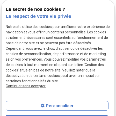
Démarches administratives
Le secret de nos cookies ?
Assurance décès
Le respect de votre vie privée
Notre site utilise des cookies pour améliorer votre expérience de
Siret :
navigation et vous offrir un contenu personnalisé. Les cookies
Mentions légales
82424645800015
strictement nécessaires sont essentiels au fonctionnement de
base de notre site et ne peuvent pas être désactivés.
Cependant, vous avez le choix d'activer ou de désactiver les
Politique de
cookies de personnalisation, de performance et de marketing
confidentialité
selon vos préférences. Vous pouvez modifier vos paramètres
de cookies à tout moment en cliquant sur le lien 'Gestion des
Gestion
Plan du
cookies' situé en bas de notre site. Veuillez noter que la
des
site
désactivation de certains cookies peut avoir un impact sur
certaines fonctionnalités du site.
cookies
Continuer sans accepter
Personnaliser