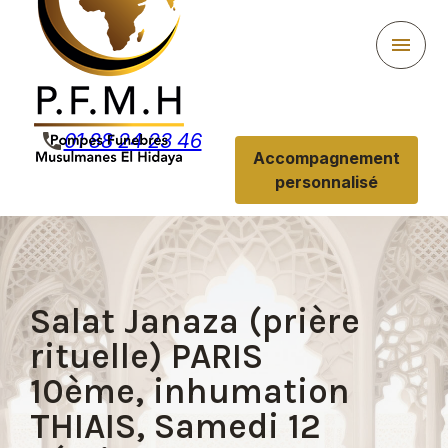
Panneau de gestion des cookies
menu
phone
01 88 24 23 46
Accompagnement
personnalisé
Salat Janaza (prière
rituelle) PARIS
10ème, inhumation
THIAIS, Samedi 12