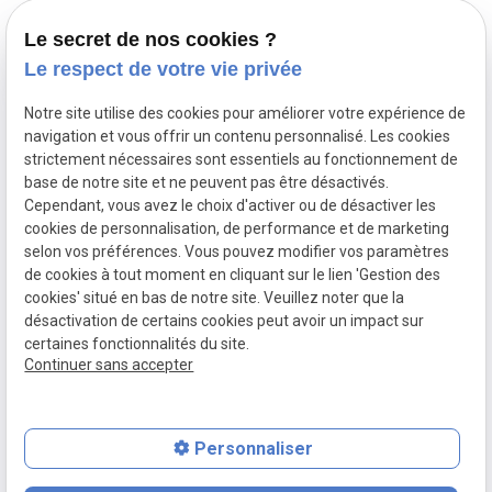
Démarches administratives
Le secret de nos cookies ?
Assurance décès
Le respect de votre vie privée
Notre site utilise des cookies pour améliorer votre expérience de
Siret :
navigation et vous offrir un contenu personnalisé. Les cookies
Mentions légales
82424645800015
strictement nécessaires sont essentiels au fonctionnement de
base de notre site et ne peuvent pas être désactivés.
Cependant, vous avez le choix d'activer ou de désactiver les
Politique de
cookies de personnalisation, de performance et de marketing
confidentialité
selon vos préférences. Vous pouvez modifier vos paramètres
de cookies à tout moment en cliquant sur le lien 'Gestion des
Gestion
Plan du
cookies' situé en bas de notre site. Veuillez noter que la
des
site
désactivation de certains cookies peut avoir un impact sur
certaines fonctionnalités du site.
cookies
Continuer sans accepter
Personnaliser