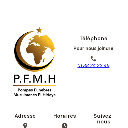
Téléphone
Pour nous joindre
phone
01 88 24 23 46
Adresse
Horaires
Suivez-
nous
place
watch_later