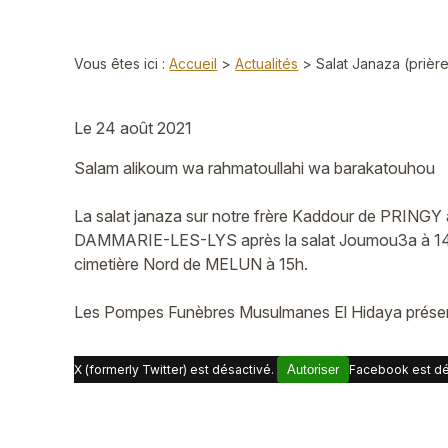
Vous êtes ici :
Accueil
>
Actualités
> Salat Janaza (prièr
Le
24 août 2021
Salam alikoum wa rahmatoullahi wa barakatouhou
La salat janaza sur notre frère Kaddour de PRINGY 
DAMMARIE-LES-LYS après la salat Joumou3a à 14h 
cimetière Nord de MELUN à 15h.
Les Pompes Funèbres Musulmanes El Hidaya présente
X (formerly Twitter) est désactivé.
Autoriser
Facebook est dé