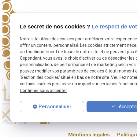
Téléphone
Le secret de nos cookies ?
Le respect de vot
Pour nous joindre
Notre site utilise des cookies pour améliorer votre expérienc
phone
01 88 24 23 46
offrir un contenu personnalisé. Les cookies strictement néce
au fonctionnement de base de notre site et ne peuvent pas ê
Cependant, vous avez le choix d'activer ou de désactiver les 
personnalisation, de performance et de marketing selon vos
pouvez modifier vos paramètres de cookies à tout moment en 
'Gestion des cookies' situé en bas de notre site. Veuillez note
certains cookies peut avoir un impact sur certaines fonctionna
Continuer sans accepter
Accepter
Personnaliser
Prière funéraire
Toilette rituelle
Inh
Mentions légales
Politiqu