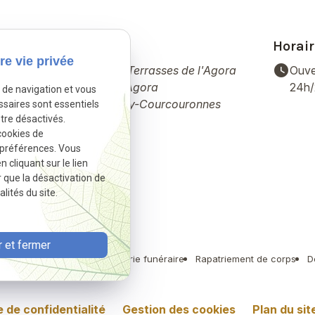
Adresse
Horair
re vie privée
place
watch_later
14 Pl. des Terrasses de l'Agora
Ouve
Bâtiment Agora
24h
e de navigation et vous
91000 Évry-Courcouronnes
ssaires sont essentiels
tre désactivés.
cookies de
 préférences. Vous
cliquant sur le lien
r que la désactivation de
lités du site.
 et fermer
umation musulmane
Marbrerie funéraire
Rapatriement de corps
D
e de confidentialité
Gestion des cookies
Plan du sit