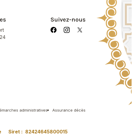
es
Suivez-nous
rt
/24
émarches administratives
Assurance décès
e
Siret :
82424645800015