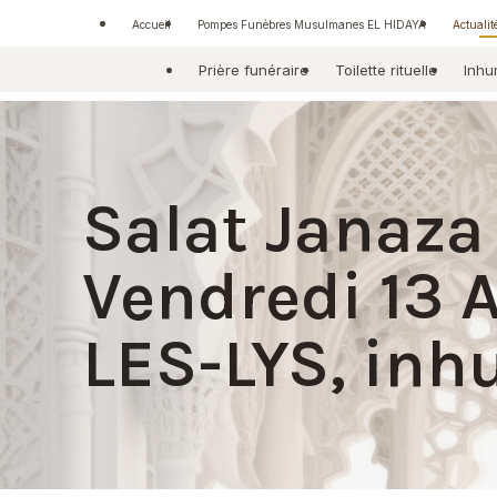
Panneau de gestion des cookies
Accueil
Pompes Funèbres Musulmanes EL HIDAYA
Actualit
Prière funéraire
Toilette rituelle
Inhu
Salat Janaza 
Vendredi 13 
LES-LYS, in