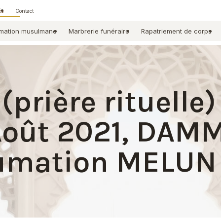
és
Contact
mation musulmane
Marbrerie funéraire
Rapatriement de corps
(prière rituelle)
Août 2021, DAM
humation MELUN