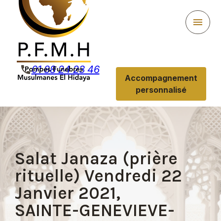
Panneau de gestion des cookies
menu
phone
01 88 24 23 46
Accompagnement
personnalisé
Salat Janaza (prière
rituelle) Vendredi 22
Janvier 2021,
SAINTE-GENEVIEVE-