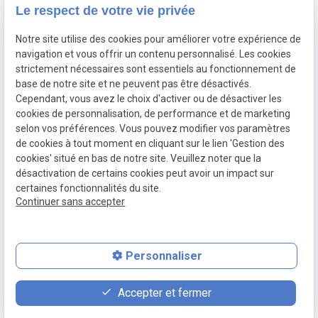
Assurance décès
Le respect de votre vie privée
Notre site utilise des cookies pour améliorer votre expérience de
Siret :
navigation et vous offrir un contenu personnalisé. Les cookies
Mentions légales
82424645800015
strictement nécessaires sont essentiels au fonctionnement de
base de notre site et ne peuvent pas être désactivés.
Cependant, vous avez le choix d'activer ou de désactiver les
Politique de
cookies de personnalisation, de performance et de marketing
confidentialité
selon vos préférences. Vous pouvez modifier vos paramètres
de cookies à tout moment en cliquant sur le lien 'Gestion des
Gestion
Plan du
cookies' situé en bas de notre site. Veuillez noter que la
des
site
désactivation de certains cookies peut avoir un impact sur
certaines fonctionnalités du site.
cookies
Continuer sans accepter
Personnaliser
feed
contact_page
phone
Accepter et fermer
Devis
Contact
01 88 24 23 46