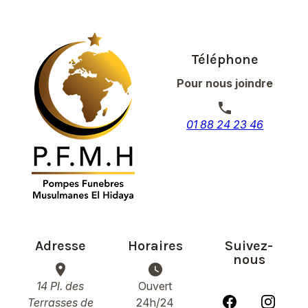
Téléphone
Pour nous joindre
phone
01 88 24 23 46
Adresse
Horaires
Suivez-
nous
place
watch_later
14 Pl. des
Ouvert
Terrasses de
24h/24