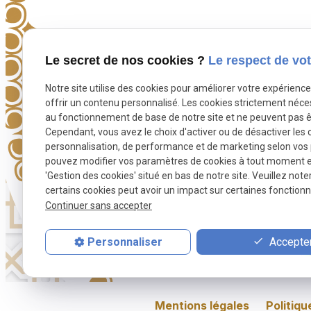
Téléphone
Le secret de nos cookies ?
Le respect de vot
Pour nous joindre
Notre site utilise des cookies pour améliorer votre expérienc
phone
01 88 24 23 46
offrir un contenu personnalisé. Les cookies strictement néce
au fonctionnement de base de notre site et ne peuvent pas ê
Cependant, vous avez le choix d'activer ou de désactiver les 
personnalisation, de performance et de marketing selon vos
pouvez modifier vos paramètres de cookies à tout moment en 
'Gestion des cookies' situé en bas de notre site. Veuillez note
certains cookies peut avoir un impact sur certaines fonctionna
Continuer sans accepter
Accepter
Personnaliser
Prière funéraire
Toilette rituelle
Inh
Mentions légales
Politiqu