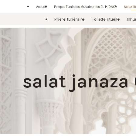
Panneau de gestion des cookies
Accueil
Pompes Funèbres Musulmanes EL HIDAYA
Actualit
Prière funéraire
Toilette rituelle
Inhu
salat janaza (