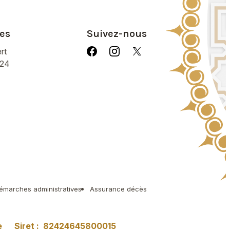
es
Suivez-nous
rt
/24
émarches administratives
Assurance décès
e
Siret :
82424645800015