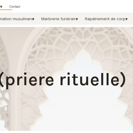
és
Contact
mation musulmane
Marbrerie funéraire
Rapatriement de corps
priere rituelle)