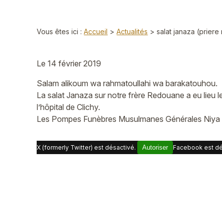
Vous êtes ici :
Accueil
>
Actualités
> salat janaza (priere r
Le
14 février 2019
Salam alikoum wa rahmatoullahi wa barakatouhou.
La salat Janaza sur notre frère Redouane a eu lieu 
l’hôpital de Clichy.
Les Pompes Funèbres Musulmanes Générales Niya pré
X (formerly Twitter) est désactivé.
Autoriser
Facebook est dé