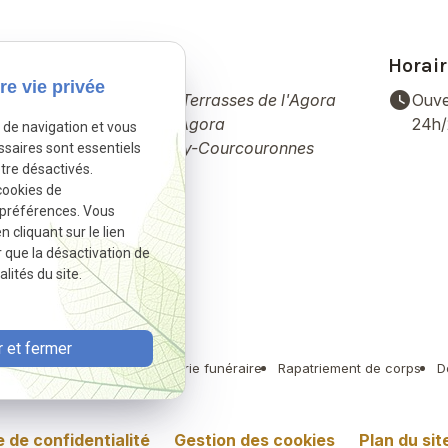
Adresse
Horair
re vie privée
place
watch_later
14 Pl. des Terrasses de l'Agora
Ouve
Bâtiment Agora
24h
e de navigation et vous
91000 Évry-Courcouronnes
ssaires sont essentiels
tre désactivés.
cookies de
 préférences. Vous
cliquant sur le lien
r que la désactivation de
lités du site.
 et fermer
umation musulmane
Marbrerie funéraire
Rapatriement de corps
D
e de confidentialité
Gestion des cookies
Plan du sit